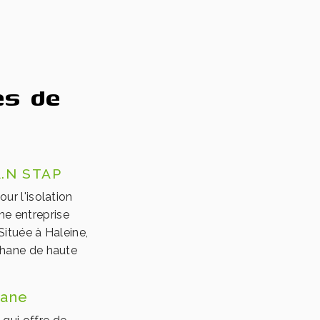
ès de
.N STAP
ur l'isolation
ne entreprise
Située à Haleine,
thane de haute
hane