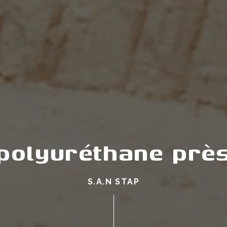
 polyuréthane prè
S.A.N STAP