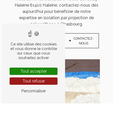
Haleine 61410 Haleine, contactez-nous dès
aujourd'hui pour bénéficier de notre
expertise en isolation par projection de
polyuréthane à Strasbourg.
EN
CONTACTEZ-
SAVOIR
NOUS
Ce site utilise des cookies
PLUS
et vous donne le contrôle
sur ceux que vous
souhaitez activer
Tout accepter
Tout refuser
Personnaliser